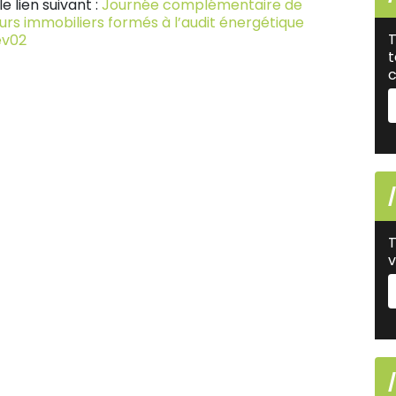
e lien suivant :
Journée complémentaire de
urs immobiliers formés à l’audit énergétique
T
ev02
t
c
T
v