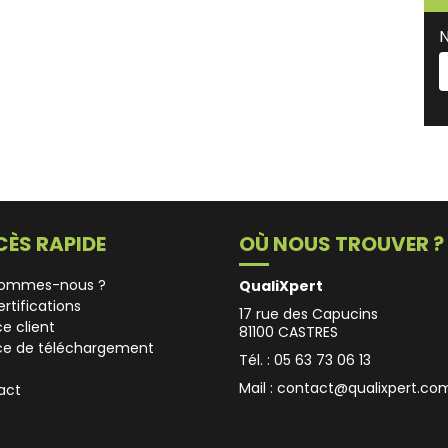
N
ÈS RAPIDE
OÙ NOUS TROUVER ?
sommes-nous ?
QualiXpert
ertifications
17 rue des Capucins
e client
81100 CASTRES
ce de téléchargement
Tél. : 05 63 73 06 13
Mail :
contact@qualixpert.co
act